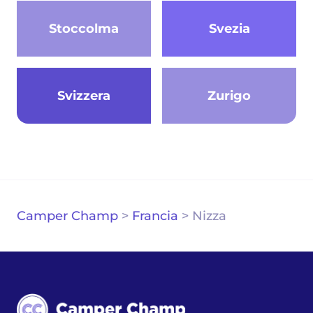
Stoccolma
Svezia
Svizzera
Zurigo
Camper Champ
>
Francia
>
Nizza