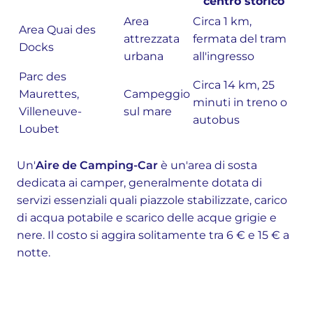
centro storico
Area
Circa 1 km,
Area Quai des
attrezzata
fermata del tram
Docks
urbana
all'ingresso
Parc des
Circa 14 km, 25
Maurettes,
Campeggio
minuti in treno o
Villeneuve-
sul mare
autobus
Loubet
Un'
Aire de Camping-Car
è un'area di sosta
dedicata ai camper, generalmente dotata di
servizi essenziali quali piazzole stabilizzate, carico
di acqua potabile e scarico delle acque grigie e
nere. Il costo si aggira solitamente tra 6 € e 15 € a
notte.