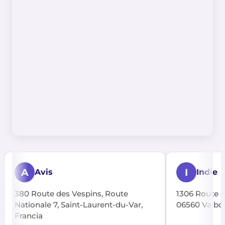
A
I
Avis
Indie
380 Route des Vespins, Route
1306 Route d
Nationale 7, Saint-Laurent-du-Var,
06560 Valbon
Francia